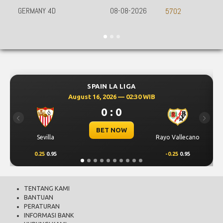
GERMANY 4D
08-08-2026
5702
SPAIN LA LIGA
S
ugust 16, 2026 — 02:30 WIB
August 
0 : 0
Previous
Next
BET NOW
Rayo Vallecano
Alaves
-0.25
0.95
0.00
0.62
TENTANG KAMI
BANTUAN
PERATURAN
INFORMASI BANK