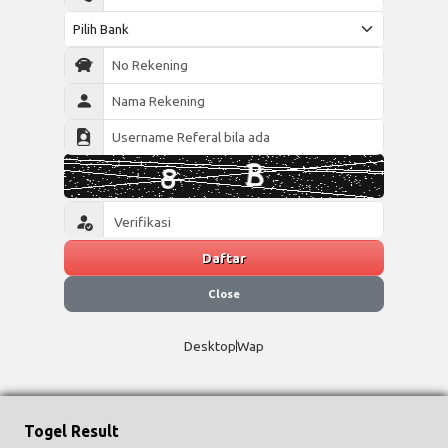
Daftar
Close
Desktop
Wap
Togel Result