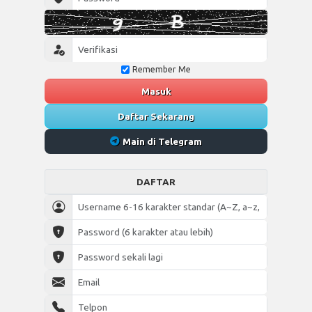
Remember Me
Masuk
Daftar Sekarang
Main di Telegram
DAFTAR