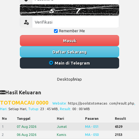
Remember Me
Masuk
Daftar Sekarang
Main di Telegram
Desktop
Wap
Hasil Keluaran
TOTOMACAU 0000
Website:
https://poolstotomacao. com/result.php
,
Hari:
Setiap Hari
, Tutup:
23 : 45 WIB
, Result:
00 : 00 WIB
No
Tanggal
Hari
Pasaran
Result
1
07 Aug 2026
Jumat
MA - 051
6529
2
06 Aug 2026
Kamis
MA - 050
2153