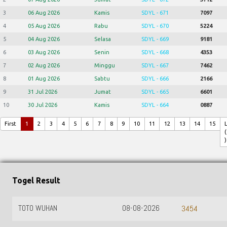
3
06 Aug 2026
Kamis
SDYL - 671
7097
4
05 Aug 2026
Rabu
SDYL - 670
5224
5
04 Aug 2026
Selasa
SDYL - 669
9181
6
03 Aug 2026
Senin
SDYL - 668
4353
7
02 Aug 2026
Minggu
SDYL - 667
7462
8
01 Aug 2026
Sabtu
SDYL - 666
2166
9
31 Jul 2026
Jumat
SDYL - 665
6601
10
30 Jul 2026
Kamis
SDYL - 664
0887
First
1
2
3
4
5
6
7
8
9
10
11
12
13
14
15
(
)
Togel Result
TOTO WUHAN
08-08-2026
3454