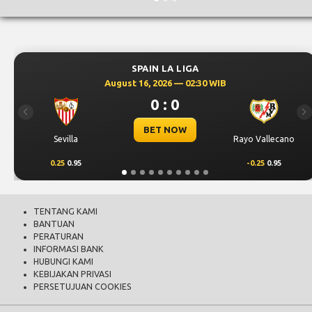
SPAIN LA LIGA
August 16, 2026 — 02:30 WIB
0 : 0
Previous
Ne
BET NOW
Sevilla
Rayo Vallecano
0.25
0.95
-0.25
0.95
TENTANG KAMI
BANTUAN
PERATURAN
INFORMASI BANK
HUBUNGI KAMI
KEBIJAKAN PRIVASI
PERSETUJUAN COOKIES