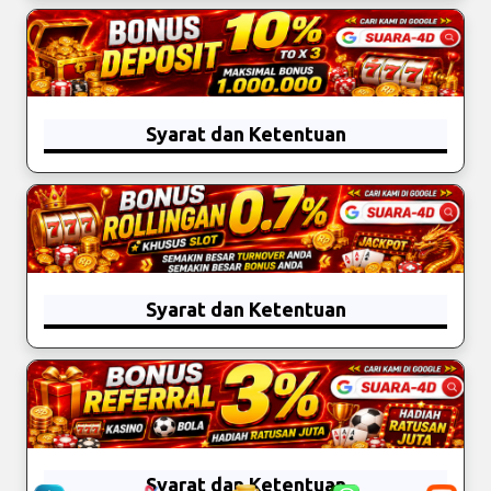
Depo PERTAMA 100.000 + 100.000 (Bonus 100%) x 5 = Idr 1.000.000 (Maksimal WD)..
2. Sebelum klaim bonus Wajib bermain game PRAGMATIC SLOT DAN PGSOFT di luar
Depo PERTAMA 200.000 + 200.000 (Bonus 100%) x 5 = Idr 2.000.000 (Maksimal WD)..
dari game itu tidak bisa klaim bonus garansi
11. Jika saldo melebihi Batas Maksimal WD, Di wajib kan mengisi form WD maka sisa
3. Wajib mencapai to bettingan x 5
saldo kemenangan akan di tarik dan tidak boleh dimainkan jika terdapat dimainkan lagi
4. Bonus garansi hanya bisa dimainkan khusus PRAGMATIC, PGSOFT. JIKA DI LUAR
maka saldo dan bonus di banned
PERMAINAN MAKA BONUS DAN KEMENANGAN DI HANGUSKAN.
12. Dilarang melalukan pencucian kredit jika syarat WD sudah tercapai, jika ketahuan
5. Wajib Deposit melalui QRIS baru bisa klaim
maka bonus dan kemenangan di tarik kembali.
6 Minimal Depo Idr 20,000 MAKSIMAL YANG DI BERIKAN IDR 30,000
13. Promo Event NEW MEMBER 100% ini hanya berlaku ( 24 JAM ), jika melebihi maka
7. Syarat WD adalah TO SALDO X 5 (Saldo+Bonus) Contoh:
saldo bonus dan kemenangan akan di tarik kembali .
-Depo PERTAMA 10.000 (Tanpa syarat TO untuk WD)
14.Daftar Dengan Data tidak valid maka kemenangan & bonus tidak dapat di
-Claim Garansi kekalahan 100% :
WITHDRAW dan akan di HANGUS kan.
Syarat dan Ketentuan
Depo PERTAMA 20.000 + 20.000 (Bonus 100%) x 5 = Idr 200.000 (Maksimal WD).
15. Promo ini tidak dapat di gabung dengan promo lain CONTOH CASHBACK DAN
Depo PERTAMA 30.000 + 30.000 (Bonus 100%) x 5 = Idr 300.000 (Maksimal WD).
ROLLINGAN SLOT
8. Jika saldo melebihi Batas Maksimal WD, Di wajib kan mengisi form WD maka sisa
16. Hanya bisa di Klaim 1X saja setelah deposit pertama.
saldo kemenangan akan di tarik dan tidak boleh dimainkan jika terdapat dimainkan lagi
17. Untuk Event NEW MEMBER 100% bebas buy spin Dan Tidak Boleh Melakukan
1. Promo Ini Di Berikan Untuk Semua Member Suara4d
maka saldo dan bonus di banned
Hold Spin / Simpan Buy Spin.
2. Bonus Harian 10% Di Berikan Kepada Semua Member Suara4d
9. Dilarang melalukan pencucian kredit jika syarat WD sudah tercapai, jika ketahuan
18. Bank super, jasa jakarta, ina, aladin, saqu, jago tidak bisa klaim bonus new member
3. Minimal Deposit Rp 20.000 Untuk Bisa Claim Bonus Harian 10%
maka bonus dan kemenangan di tarik kembali.
100%
4. Bonus Harian 10% Bisa Di Mainkan Di All Game Slot
10. Promo garansi ini hanya berlaku ( 24 JAM ), jika melebihi maka saldo bonus dan
19. NB dilarang deposit untuk mengenap kan TO SALDO
5. Member Bisa Langsung Claim DIAWAL SEBELUM BERMAIN Promo HARIAN
kemenangan akan di tarik kembali .
20. Semua keputusan & kententuan Suara4d sudah mutlak tidak bisa di ganggu
Member 10% Di Livechat & Wahtsapp
11. Promo ini tidak dapat di gabung dengan promo lain CONTOH CASHBACK DAN
gugat.
6. Setiap Member Yang Sudah Claim Bonus Harian 10% Tidak Bisa Mengikuti Event
ROLLINGAN SLOT
Apapun
12. Hanya bisa di Klaim 1X saja setelah saldo habis.
NB : KEPUTUSAN SUARA4D TIDAK DAPAT DI GANGGU GUGAT
7. Maksimal Bonus Harian 10% Yang Di Berikan Adalah Rp 1.000.000
13. Untuk saldo garansi Bebas Buy Spin Dan Tidak Boleh Melakukan Hold Spin /
8. Member yang klaim bonus harian wajib selesaikan TURNOVER baru bisa klaim
Simpan Buy Spin.
kedepannya
14. member yang sudah melakukan klaim garansi, dan deposit lagi maka akan tetap
Syarat dan Ketentuan
9. Syarat Untuk Withdraw Apabila Mengambil Bonus Ini Adalah Turnover X3 (Contoh :
terihitung TO SALDO sampai selesai baru bisa WD
Member Deposit Rp 500.000 + Bonus Rp 50.000 Maka Harus Mencapai Turnover Rp
15.Daftar Dengan Data tidak valid maka kemenangan & bonus tidak dapat di
1.650.000 )
WITHDRAW dan akan di HANGUS kan.
10. Jika Belum Mencapai Turnover Yang Di Tentukan Pihak Suara4d, Maka Pihak
16.Bank super, jasa jakarta, ina, aladin, saqu, jago tidak bisa klaim garansi kekalahan
Promo Ini Berlaku Untuk Semua Member Slot Games SUARA4D
Suara4d Berhak Membatalkan Withdraw Member
100%
Bonus akan dibagikan kedalam akun setiap hari dimulai pada pukul 12.00WIB
11. Tidak Di Perbolehkan Bermain Safety Bet Ataupun Terindikasi Kesamaan Ip ,
17. NB dilarang deposit untuk mengenap kan TO SALDO
Minimal Turn Over Untuk mendapatkan Bonus Rollingan Slot Games 0.7% adalah Rp
Apabila Kami Temukan Kecurangan Maka Keseluruhan Credit Kami Anggap Hangus
18. Semua keputusan & kententuan Suara4d sudah mutlak tidak bisa di ganggu
100.000 (Minimal Bonus Yang Dibagikan Rp 700 Rupiah)
12. Segala Bentuk Kecurangan Tidak Akan Di Toleransi Pihak Suara4d
gugat.
Promo Ini Berlaku Untuk Seluruh Permainan Slot & SPortsbook
13. Event Dapat Berubah Sewaktu-Waktu Tanpa Pemberitahuan Terlebih Dahulu
SUARA4D
14. Semua keputusan & kententuan Suara4d sudah mutlak tidak bisa di ganggu
NB : KEPUTUSAN SUARA4D TIDAK DAPAT DI GANGGU GUGAT
Tidak Ada Maksimal Bonus yang diberikan Contoh Perhitungan Bonus Rollingan 0.7%
gugat.
: TurnOver Rp. 1.000.000 Bonus Rollingan Slot 0.7% Rp 1.000.000 X 0.7% = Rp 7.000
Bonus Yang Anda Dapatkan
NB : KEPUTUSAN SUARA4D TIDAK DAPAT DI GANGGU GUGAT
Promo ini tidak dapat di gabung dengan promo lain CONTOH event slot dan cashback.
Semua keputusan pihak SUARA4D adalah mutlak dan tidak dapat
Syarat dan Ketentuan
diganggu gugat