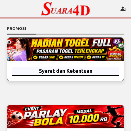
PROMOSI
Syarat dan Ketentuan
Hadiah Full :
4D x 10.000
3D x 1.000
2D x 100
Hadiah Diskon
4D x 3000
3D x 400
2D x 70