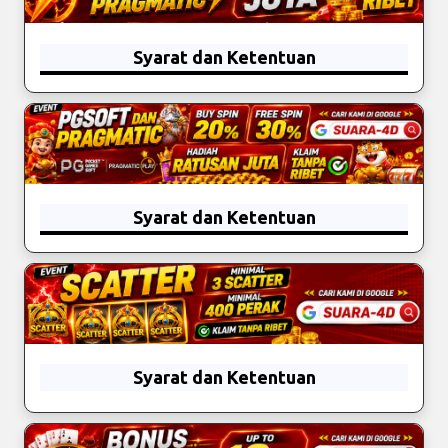
- TIDAK DIPERBOLEHKAN SAFETYBET / TARUHAN BERLAWANAN.
Tidak Boleh Spin Setelah mendapatkan koi, Jika dilanjutkan maka hangus
Screenshot hasil KOI yang di dapat jika KOI yg di screenshot sudah berubah menjadi
- TIDAK DIPERBOLEHKAN ADA TIM YANG SAMA DI STAKE YG BERBEDA.
Naga/Wild itu tidak SAH. Wajib berbentuk ikan nya jelas. ( tidak screnshoot akan kami
anggap hangus )
- Event Parlay hanya berlaku di provider SABA Sports, CMD368 & SBOBET.
Syarat dan Ketentuan
Wajib Konfirmasi claim ke Customer Service kami melalui Livechat/WhatsApp biar di
berikan langsuang bonus
- Jika kedapatan melakukan kecurangan seperti SAFETY BET, KESAMAAN IP dan
Wajib share foto lambang KOI GATE ke grub facebook
SUARA4D OFFICIAL
HUNTER PARLAY maka Bonus Parlay & Hasil Kemenangan akan ditarik kembali dan
Serta foto bukti share ke WhatssApp ATAU LIVECHAT
EVENT PETIR MERAH PRAGMATIC
adanya taruhan mencurigakan atau di luar kebiasaan maka kami berhak penuh
1 userid hanya dapat claim 3x sehari>
1. Promo ini berlaku untuk semua game Pragmatic yang memiliki perkalian hingga
membatalkan bonus tanpa pemberitahuan terlebih dahulu.
Event Reset pada Jam 00.00 WIB setiap Hari nya
x1000 (Kecuali Sweet Bonanza)
Event dapat berubah Kapan Saja Tanpa Pemberitahuan Terlebih Dahulu
2. Wajib Pernah Deposit 1 kali baru bisa ikut event PETIR MERAH (new member tidak
- Dengan mengikuti Event Parlay maka kami anggap sudah setuju dengan peraturan
bisa klaim)
yang berlaku, semua keputusan Suara4d bersifat mutlak dan tidak dapat di ganggu
NB : SUARA4D Berhak Membatalkan Bonus atau event ini Tanpa Dispensasi jika
3. Hanya petir terbesar dalam 1 layar yang akan dihitung, jika mendapatkan x500 dan
gugat.
melanggar rules (Segala Keputusan SUARA4D adalah Mutlak)
x250 dalam 1 layar, hanya x500 yang akan kami hitung (Wajib Konek)
4. Maksimal hadiah claim event petir merah adalah sebesar 500 ribu rupiah
Setelah anda post di facebook fotokan dan berikan id kepada cs
5. Minimal bet untuk claim petir merah adalah 200 rupiah, maksimal 2000 rupiah. Jika bet
melalui livechat
diatas 2000, maka tetap boleh klaim seperti biasa namun hadiahnya tetap dihitung bet
2000 Contoh bet 2500 double chance aktif, maka nominal bet yang dihitung adalah 2000
Syarat dan Ketentuan
Contoh Perhitungan Hadiah:
NB : SUARA4D Berhak Membatalkan Bonus atau event ini Tanpa Dispensasi jika
- Konek x50 = Taruhan x25
melanggar rules (Segala Keputusan SUARA4D adalah Mutlak)
- Konek x100 = Taruhan x50
- Konek x250 = Taruhan x125
EVENT PGSOFT DAN PRAGMATIC
- Konek x500 = Taruhan x250
BUYSPIN 20% / FREESPIN 30%
- Konek x1000 = Taruhan x500
Event berlaku untuk seluruh member SUARA4D
Wajib share foto lambang EVENT PETIR MERAH ke grub facebook
SUARA4D
Tidak berlaku untuk permainan majong ways 1 dan mahjong ways 2 Di PGSOFT
OFFICIAL
Extra Bonus Freespin Berlaku Untuk Semua Slot Games dari Provider PGSOFT DAN
Postingan wajib disertai hashtag # S U A R A 4D # eventpetirmerah #
PRAGMATIC Yang Menyediakan Fitur Freespin & Buy Spin yang tersedia di
klaimeventpetirmerah # eventpetirmerahpragmatic (hashtag wajib spasi)
SUARA4D dan tidak berlaku Untuk Fitur Respin
Minimal Klaim Freespin ( Freespin Murni ) dengan kemenangan Rp 200.000
Serta foto bukti share ke WhatssApp ATAU LIVECHAT
Wajib Pernah Deposit 1 kali (new member tidak bisa klaim)
7. Member bisa melanjutkan Permainan setelah bonus diberikan, jika bonus belum
Minimal Klaim Buy Spin ( Beli Fiture Freespin ) dengan kemenangan Rp 200.000
masuk dan sudah di mainkan maka akan di anggap hangus.
Setelah Dipotong biaya beli
8. Untuk claim bisa langsung menghubungi customer service kami yang tersedia dan
Syarat dan Ketentuan
melampirkan screenshot kemenangan Infokan langsung user id untuk mempercepat
Contoh : Buy Spin 200.000, Kemenangan Buy Spin 1.000.000
claim.
Maka Bonus yg diberikan : 1.000.000 - 200.000 ( Modal Buy Spin ) = 800.000
9. Pihak ADMIN dapat membatalkan bonus atau event apabila melanggar aturan.
800.000 x 20% = 160.000 ( Bonus Yang Diberikan )
EVENT PGSOFT
NB : KEPUTUSAN SUARA4D TIDAK DAPAT DI GANGGU GUGAT
Wajib Mendapatkan Scatter minimal 3 Untuk pengeclaiman Hadiah,Maksimal Claim
Perhari 1x
Maksimal bonus yang diberikan sebesar IDR 250.000 per claim & maksimal IDR
Wajib Deposit melalui QRIS baru bisa klaim