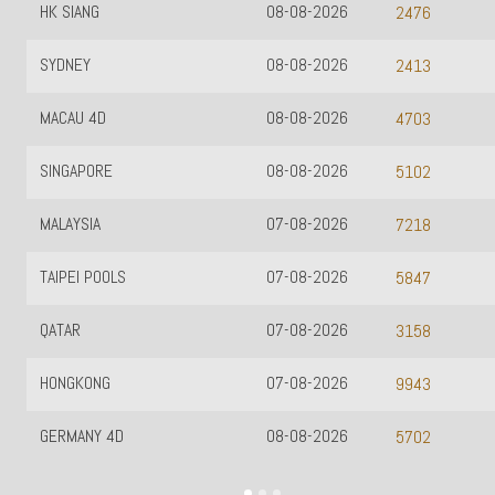
HK SIANG
08-08-2026
2476
SYDNEY
08-08-2026
2413
MACAU 4D
08-08-2026
4703
SINGAPORE
08-08-2026
5102
MALAYSIA
07-08-2026
7218
TAIPEI POOLS
07-08-2026
5847
QATAR
07-08-2026
3158
HONGKONG
07-08-2026
9943
GERMANY 4D
08-08-2026
5702