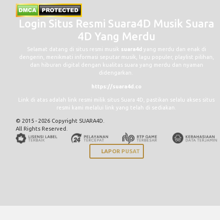
Login Situs Resmi Suara4D Musik Suara
4D Yang Merdu
Selamat datang di situs resmi musik
suara4d
yang merdu dan enak di
dengerin, menikmati informasi seputar musik, lagu populer, playlist pilihan,
dan hiburan digital dengan kualitas suara yang merdu dan nyaman
didengarkan.
https://suara4d.co
Link di atas adalah link resmi milik situs Suara 4D, pastikan selalu akses situs
resmi kami melalui link yang telah di sediakan.
© 2015 - 2026 Copyright SUARA4D.
All Rights Reserved.
LAPOR PUSAT